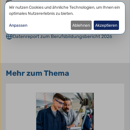
Berufsbildungsbericht 2026
,
Datenschutzeinstellungen
Wir nutzen Cookies und ähnliche Technologien, um Ihnen ein
Ausbildungsverträge
,
Ausbildungsstellen
,
optimales Nutzererlebnis zu bieten.
Azubis
,
Jugendliche
,
Ausbildungsangebot
,
Berufsabschluss
,
Statistik
Anpassen
Ablehnen
Akzeptieren
Berufsbildungsbericht 2026
Datenreport zum Berufsbildungsbericht 2026
Mehr zum Thema