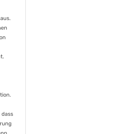
 aus.
hen
von
t.
tion.
, dass
hrung
enn