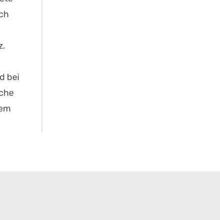
uch
z.
d bei
sche
nem