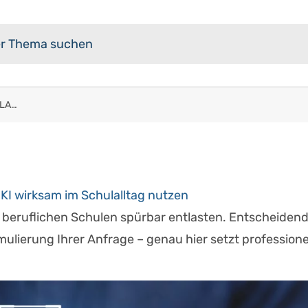
Besser prompten mit der KLARO-Regel – KI wirksam im Schulalltag nutzen
KI wirksam im Schulalltag nutzen
n beruflichen Schulen spürbar entlasten. Entscheidend
mulierung Ihrer Anfrage – genau hier setzt professione