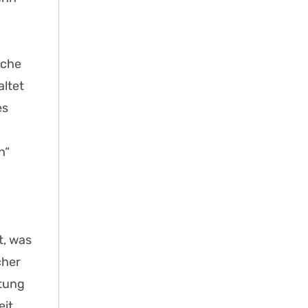
üche
altet
es
n“
t, was
cher
itung
eit