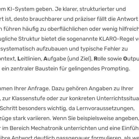
em KI-System geben. Je klarer, strukturierter und
t ist, desto brauchbarer und präziser fällt die Antwort
 führen häufig zu oberflächlichen oder wenig hilfreic
ugliche Struktur bietet die sogenannte KLARO-Regel 
ts systematisch aufzubauen und typische Fehler zu
ontext,
L
eitlinien,
A
ufgabe (und Ziel),
R
olle sowie
O
utpu
h ein zentraler Baustein für gelingendes Prompting.
hmen Ihrer Anfrage. Dazu gehören Angaben zu Ihrer
zur Klassenstufe oder zur konkreten Unterrichtssitua
 Schritt besonders wichtig, da Lernvoraussetzungen,
üge stark variieren. Wenn Sie beispielsweise angeben
hr im Bereich Mechatronik unterrichten und eine Einfü
 ihre Antwort deutlich passgenauer formulieren, als w