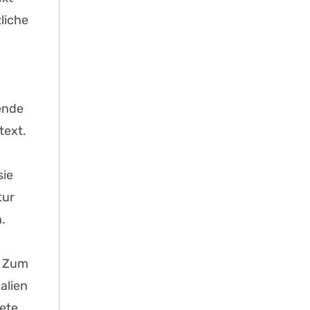
liche
ende
text.
sie
tur
.
: Zum
alien
rete