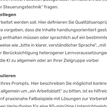
zur Steuerungstechnik“ fragen.
estlegen
rbeitet werden soll. Hier definieren Sie Qualitätsanspr
wa vorgeben, dass die Inhalte handlungsorientiert gest
tag enthalten müssen oder sprachlich auf ein bestimmt
ise wie „bitte in klarer, verständlicher Sprache“, „mit
er Berücksichtigung heterogener Lernvoraussetzunge
 die KI zu allgemein oder an Ihrer Zielgruppe vorbei
mulieren
 Ihres Prompts. Hier beschreiben Sie möglichst konkre
 allgemein um „ein Arbeitsblatt“ zu bitten, ist es hilfrei
fünf praxisnahe Fallbeispiele mit Lösungen zur Vorbere
nen Verlaufsplan für eine 90-minütige Unterrichtseinh