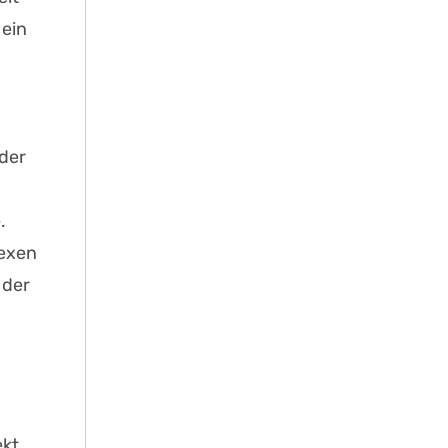
 ein
oder
.
lexen
 der
ekt