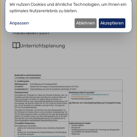
Schulbeginn: Berufsbildung
Datenschutzeinstellungen
Wir nutzen Cookies und ähnliche Technologien, um Ihnen ein
optimales Nutzererlebnis zu bieten.
In dieser Materialsammlung finden Sie
Anregungen und Unterrichtsmaterialien für den
Anpassen
Ablehnen
Akzeptieren
Schulbeginn in der Berufsbildung. Mit
Materialien zum
Unterrichtsplanung