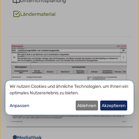
Unterrichtsplanung
Ländermaterial
Datenschutzeinstellungen
Wir nutzen Cookies und ähnliche Technologien, um Ihnen ein
optimales Nutzererlebnis zu bieten.
Anpassen
Ablehnen
Akzeptieren
Mediathek