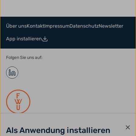
Über uns
Kontakt
Impressum
Datenschutz
Newsletter
App installieren
Folgen Sie uns auf:
Als Anwendung installieren
gefördert durch: