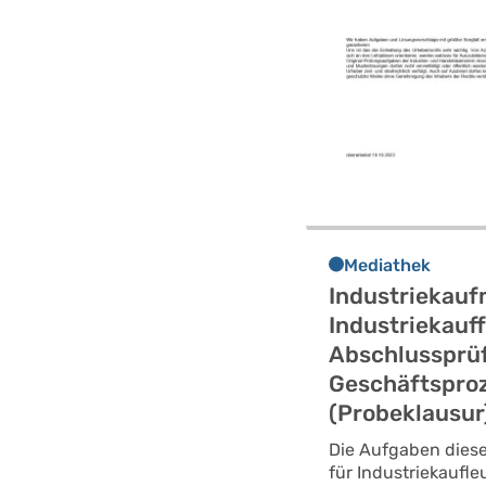
Mediathek
Industriekau
Industriekauff
Abschlussprü
Geschäftspro
(Probeklausur
Die Aufgaben dies
für Industriekaufle