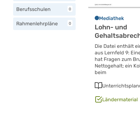
Berufsschulen
0
Mediathek
Rahmenlehrpläne
0
Lohn- und
Gehaltsabrec
Die Datei enthält e
aus Lernfeld 9: Ei
hat Fragen zum Br
Nettogehalt; ein Kol
beim
Unterrichtspla
Ländermaterial