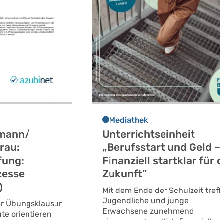
Mediathek
fmann/
Unterrichtseinheit
rau:
„Berufsstart und Geld 
fung:
Finanziell startklar für 
zesse
Zukunft“
)
Mit dem Ende der Schulzeit tref
Jugendliche und junge
er Übungsklausur
Erwachsene zunehmend
ute orientieren