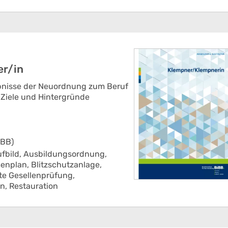
er/in
bnisse der Neuordnung zum Beruf
Ziele und Hintergründe
IBB)
fbild,
Ausbildungsordnung,
enplan,
Blitzschutzanlage,
te Gesellenprüfung,
an,
Restauration