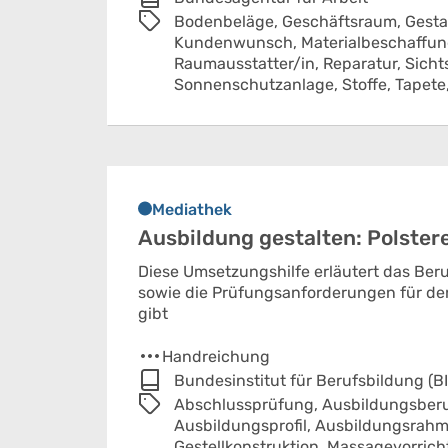
Bodenbeläge,
Geschäftsraum,
Gesta
Kundenwunsch,
Materialbeschaffu
Raumausstatter/in,
Reparatur,
Sicht
Sonnenschutzanlage,
Stoffe,
Tapete
Mediathek
Ausbildung gestalten: Polstere
Diese Umsetzungshilfe erläutert das Beru
sowie die Prüfungsanforderungen für den 
gibt
Handreichung
Bundesinstitut für Berufsbildung (B
Abschlussprüfung,
Ausbildungsberu
Ausbildungsprofil,
Ausbildungsrahm
Gestellkonstruktion,
Massagevorrich