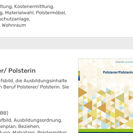
ltung,
Kostenermittlung,
ng,
Materialwahl,
Polstermöbel,
schutzanlage,
,
Wohnraum
r/ Polsterin
fsbild, die Ausbildungsinhalte
Beruf Polsterer/ Polsterin. Sie
IBB)
fbild,
Ausbildungsordnung,
enplan,
Beziehen,
tung,
Matratzen,
Polstermöbel,