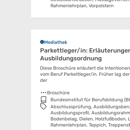
Rahmenlehrplan,
Vorpolstern
Mediathek
Parkettleger/in: Erläuterungen
Ausbildungsordnung
Diese Broschüre erläutert die Intention
vom Beruf Parkettleger/in. Früher lag d
der
Broschüre
Bundesinstitut für Berufsbildung (B
Abschlussprüfung,
Ausbildungsberu
Ausbildungsprofil,
Ausbildungsrahm
Bodenbelag,
Dielen,
Holzfußboden,
Rahmenlehrplan,
Teppich,
Treppens