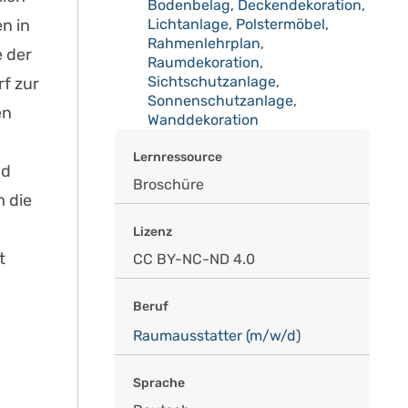
Bodenbelag
,
Deckendekoration
,
n in
Lichtanlage
,
Polstermöbel
,
Rahmenlehrplan
,
 der
Raumdekoration
,
Sichtschutzanlage
,
f zur
Sonnenschutzanlage
,
en
Wanddekoration
Lernressource
nd
Broschüre
 die
Lizenz
t
CC BY-NC-ND 4.0
Beruf
Raumausstatter (m/w/d)
Sprache