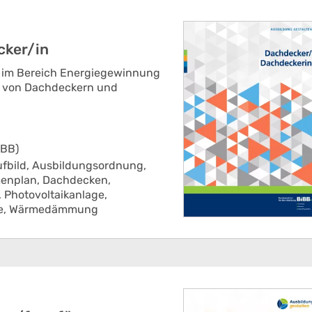
cker/in
m im Bereich Energiegewinnung
en von Dachdeckern und
IBB)
fbild,
Ausbildungsordnung,
enplan,
Dachdecken,
,
Photovoltaikanlage,
e,
Wärmedämmung