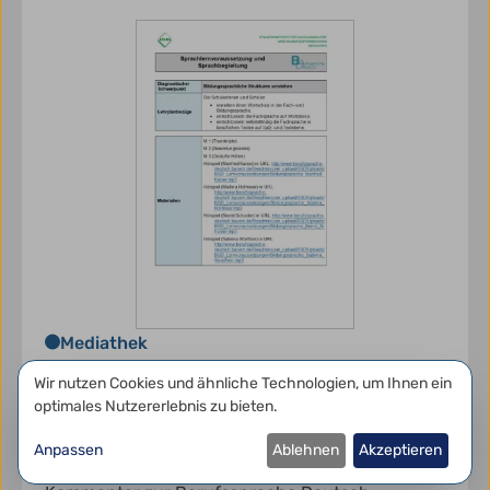
Mediathek
Lernstandsfeststellung:
Datenschutzeinstellungen
Wir nutzen Cookies und ähnliche Technologien, um Ihnen ein
Bildungssprachliche Strukturen:
optimales Nutzererlebnis zu bieten.
Paper-Pencil-Test
Anpassen
Ablehnen
Akzeptieren
Es handelt sich um einen didaktischen