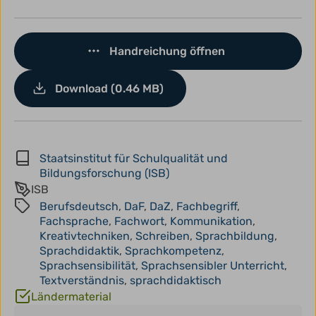
Handreichung öffnen
Download (0.46 MB)
Staatsinstitut für Schulqualität und
Bildungsforschung (ISB)
ISB
Berufsdeutsch
,
DaF
,
DaZ
,
Fachbegriff
,
Fachsprache
,
Fachwort
,
Kommunikation
,
Kreativtechniken
,
Schreiben
,
Sprachbildung
,
Sprachdidaktik
,
Sprachkompetenz
,
Sprachsensibilität
,
Sprachsensibler Unterricht
,
Textverständnis
,
sprachdidaktisch
Ländermaterial