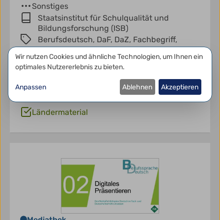
Sonstiges
Staatsinstitut für Schulqualität und
Bildungsforschung (ISB)
Berufsdeutsch,
DaF,
DaZ,
Fachbegriff,
Fachsprache,
Fachwort,
Kommunikation,
Datenschutzeinstellungen
Wir nutzen Cookies und ähnliche Technologien, um Ihnen ein
Methoden,
Sprachbildung,
Sprachdidaktik,
optimales Nutzererlebnis zu bieten.
Sprachkompetenz,
Sprachsensibilität,
Sprachsensibler Unterricht,
Anpassen
Ablehnen
Akzeptieren
sprachdidaktisch
Ländermaterial
Mediathek