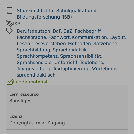
Staatsinstitut für Schulqualität und
Bildungsforschung (ISB)
ISB
Berufsdeutsch
,
DaF
,
DaZ
,
Fachbegriff
,
Fachsprache
,
Fachwort
,
Kommunikation
,
Layout
,
Lesen
,
Leseverstehen
,
Methoden
,
Satzebene
,
Sprachbildung
,
Sprachdidaktik
,
Sprachkompetenz
,
Sprachsensibilität
,
Sprachsensibler Unterricht
,
Textebene
,
Textgestaltung
,
Textoptimierung
,
Wortebene
,
sprachdidaktisch
Ländermaterial
Lernressource
Sonstiges
Lizenz
Copyright, freier Zugang