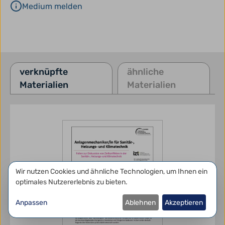
Medium melden
verknüpfte
ähnliche
Materialien
Materialien
Datenschutzeinstellungen
Wir nutzen Cookies und ähnliche Technologien, um Ihnen ein
optimales Nutzererlebnis zu bieten.
Anpassen
Ablehnen
Akzeptieren