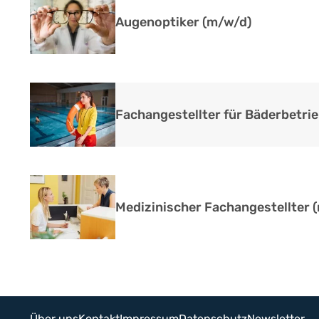
Augenoptiker (m/w/d)
Fachangestellter für Bäderbetri
Medizinischer Fachangestellter 
Über uns
Kontakt
Impressum
Datenschutz
Newsletter