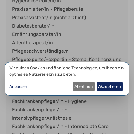
Hygienekontrolleur/in
Praxisanleiter/in - Pflegeberufe
Praxisassistent/in (nicht ärztlich)
Diabetesberater/in
Ernährungsberater/in
Altentherapeut/in
Pflegesachverständige/r
Pflegeexperte/-expertin - Stoma, Kontinenz und
Wunde
Datenschutzeinstellungen
Wir nutzen Cookies und ähnliche Technologien, um Ihnen ein
optimales Nutzererlebnis zu bieten.
Pflegedienstleiter/in
Stationsleiter/in -
Anpassen
Ablehnen
Akzeptieren
Kranken-/Alten-/Kinderkrankenpflege
Fachkrankenpfleger/in - Hygiene
Fachkrankenpfleger/in -
Intensivpflege/Anästhesie
Fachkrankenpfleger/in - Intermediate Care