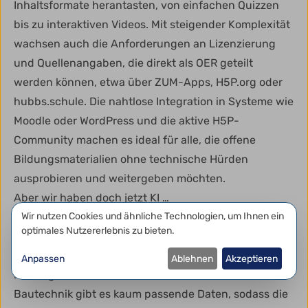
Inhaltsformate herantasten, von einfachen Quizzen
bis zu interaktiven Videos. Mit steigender Komplexität
wachsen auch die Anforderungen an Lizenzierung
und Quellenangaben, die direkt als OER geteilt
werden können, etwa über ZUM-Apps, H5P.org oder
hubbs.schule. Die nahtlose Integration in Systeme wie
Moodle oder WordPress und die aktive H5P-
Community machen es ideal für alle, die offene
Bildungsmaterialien ohne technische Hürden
ausprobieren und weitergeben möchten.
Aber wir haben doch jetzt KI …
Mit frei verfügbaren KI-Modellen hat die Content-
Datenschutzeinstellungen
Wir nutzen Cookies und ähnliche Technologien, um Ihnen ein
optimales Nutzererlebnis zu bieten.
Erstellung eine neue Dimension erreicht. Doch die
Qualität hängt vom Trainingsmaterial ab und genau
Anpassen
Ablehnen
Akzeptieren
hier liegt das Problem. Für Nischenfächer wie
Bautechnik gibt es kaum passende Daten, sodass die