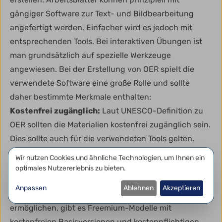
gängiger Software zur Text- und Bildbearbeitung
angefertigt werden. Einfacher wird es jedoch mit
entsprechenden Tools. Bei interaktiven Übungen ist
man grundsätzlich auf spezielle Werkzeuge
angewiesen. Bei der Erstellung von OER spielt die
verwendete Software eine große Rolle und sollte
daher bestimmte Merkmale enthalten:
Kostenfrei zugänglich:
Laut UNESCO-Definition zu
OER sollten die Materialien kostenfrei zugänglich sein.
Dies sollte auch für die verwendeten Tools gelten.
Dann ist die Erstellung bzw. Änderung von OER-
Datenschutzeinstellungen
Wir nutzen Cookies und ähnliche Technologien, um Ihnen ein
Materialien mithilfe dieser Tools für die Nutzerin und
optimales Nutzererlebnis zu bieten.
den Nutzer auch kostenlos. Um gleichzeitig
Anpassen
Ablehnen
Akzeptieren
kostenfreien Zugang und Finanzierbarkeit der Tools zu
ermöglichen, gibt es Freemium-Modelle mit
kostenfreien Basisversionen und kostenpflichtigen