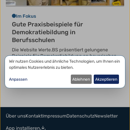
Im Fokus
Gute Praxisbeispiele für
Demokratiebildung in
Berufsschulen
Die Website Werte.BS präsentiert gelungene
Beispiele für Demokratiebildung an bayerischen
Datenschutzeinstellungen
Wir nutzen Cookies und ähnliche Technologien, um Ihnen ein
Berufs- und Berufsfachschulen.
optimales Nutzererlebnis zu bieten.
HubbS-Redaktion
Anpassen
Ablehnen
Akzeptieren
Über uns
Kontakt
Impressum
Datenschutz
Newsletter
App installieren