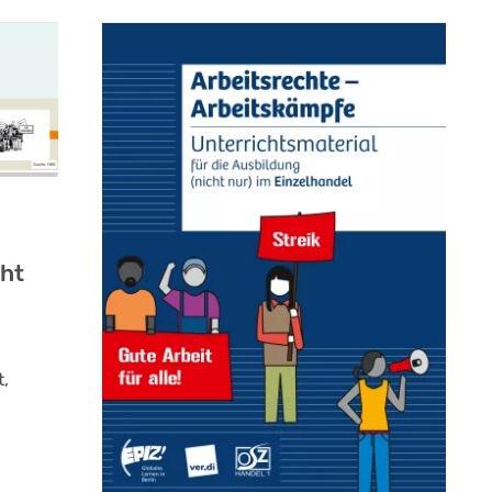
cht
t,