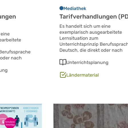
Mediathek
lungen
Tarifverhandlungen (P
Es handelt sich um eine
exemplarisch ausgearbeitete
 eine
Lernsituation zum
earbeitete
Unterrichtsprinzip Berufssprac
Deutsch, die direkt oder nach
 Berufssprache
 oder nach
Unterrichtsplanung
nung
Ländermaterial