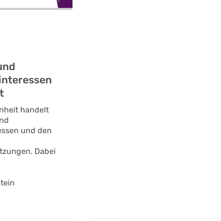
und
interessen
t
nheit handelt
und
essen und den
etzungen. Dabei
tein