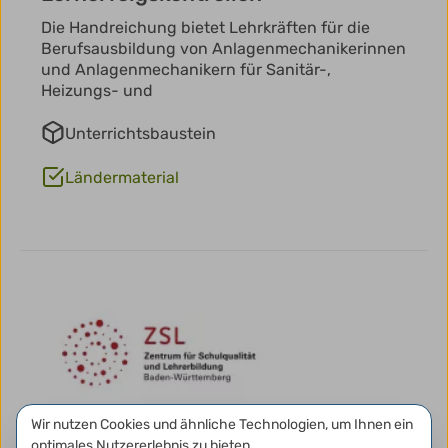
Die Handreichung bietet Lehrkräften für die
Berufsausbildung von Anlagenmechanikerinnen
und Anlagenmechanikern für Sanitär-,
Heizungs- und
Unterrichtsbaustein
Ländermaterial
Datenschutzeinstellungen
Wir nutzen Cookies und ähnliche Technologien, um Ihnen ein
optimales Nutzererlebnis zu bieten.