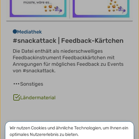
Mediathek
#snackattack | Feedback-Kärtchen
Die Datei enthält als niederschwelliges
Feedbackinstrument Feedbackkärtchen mit
Anregungen für mögliches Feedback zu Events
von #snackattack.
Sonstiges
Ländermaterial
Datenschutzeinstellungen
Wir nutzen Cookies und ähnliche Technologien, um Ihnen ein
optimales Nutzererlebnis zu bieten.