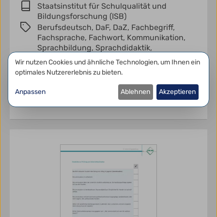
Staatsinstitut für Schulqualität und
Bildungsforschung (ISB)
Berufsdeutsch,
DaF,
DaZ,
Fachbegriff,
Fachsprache,
Fachwort,
Kommunikation,
Sprachbildung,
Sprachdidaktik,
Sprachkompetenz,
Sprachsensibilität,
Datenschutzeinstellungen
Wir nutzen Cookies und ähnliche Technologien, um Ihnen ein
Sprachsensibler Unterricht,
optimales Nutzererlebnis zu bieten.
sprachdidaktisch
Anpassen
Ablehnen
Akzeptieren
Ländermaterial