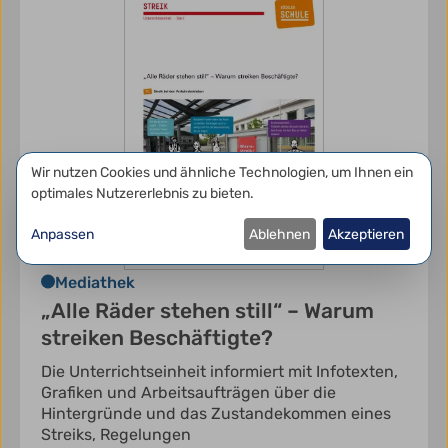
Datenschutzeinstellungen
Wir nutzen Cookies und ähnliche Technologien, um Ihnen ein
optimales Nutzererlebnis zu bieten.
Anpassen
Ablehnen
Akzeptieren
Mediathek
„Alle Räder stehen still“ – Warum
streiken Beschäftigte?
Die Unterrichtseinheit informiert mit Infotexten,
Grafiken und Arbeitsaufträgen über die
Hintergründe und das Zustandekommen eines
Streiks, Regelungen