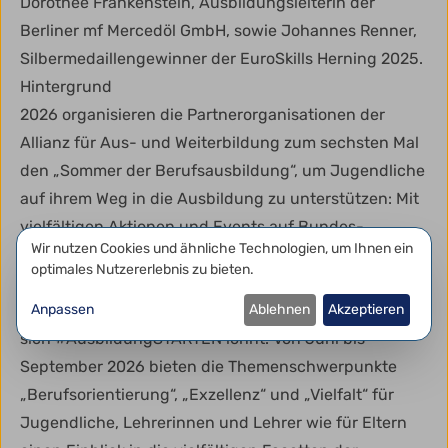
Dorothee Frankenstein, Ausbildungsleiterin der
Berliner mf Mercedöl GmbH, sowie Johannes Renner,
Silbermedaillengewinner der EuroSkills Herning 2025.
Hintergrund
2026 organisieren die Partnerorganisationen der
Allianz für Aus- und Weiterbildung zum sechsten Mal
den „Sommer der Berufsausbildung“, um Jugendliche
auf ihrem Weg in die Ausbildung zu unterstützen: Mit
vielfältigen Aktionen und Events auf Bundes-,
Datenschutzeinstellungen
Wir nutzen Cookies und ähnliche Technologien, um Ihnen ein
Landes- und regionaler Ebene informieren sie über
optimales Nutzererlebnis zu bieten.
die berufliche Bildung, bringen Betriebe und
Jugendliche zusammen und zeigen gemeinsam, dass
Anpassen
Ablehnen
Akzeptieren
sich #AusbildungSTARTEN lohnt. Von Juni bis
September 2026 bieten die Themenschwerpunkte
„Berufsorientierung“, „Exzellenz“ und „Vielfalt“ für
Jugendliche, Lehrerinnen und Lehrer wie für Eltern