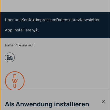
Über uns
Kontakt
Impressum
Datenschutz
Newsletter
App installieren
Folgen Sie uns auf:
Als Anwendung installieren
gefördert durch: