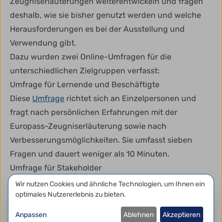
Zeugniserläuterungen weiterentwickeln und fragen
deshalb, wie sie bisher genutzt werden und welche
Herausforderungen es bei der Ausstellung und
Verwendung gibt.
Dazu wurden zwei Online-Umfragen für die
unterschiedlichen Zielgruppen verfasst:
Umfrage für Lernende und Beschäftigte
Diese
Umfrage
richtet sich an Einzelpersonen und
fragt nach persönlichen Erfahrungen mit der
Europass-Zeugniserläuterung sowie nach
Verbesserungsmöglichkeiten. Sie umfasst sieben
Fragen und dauert weniger als 10 Minuten.
Umfrage für Stakeholder
Diese
Umfrage
richtet sich an Arbeitgeber, politische
Datenschutzeinstellungen
Wir nutzen Cookies und ähnliche Technologien, um Ihnen ein
optimales Nutzererlebnis zu bieten.
Entscheidungsträger sowie Bildungs- und
Ausbildungseinrichtungen. Im Mittelpunkt stehen
Anpassen
Ablehnen
Akzeptieren