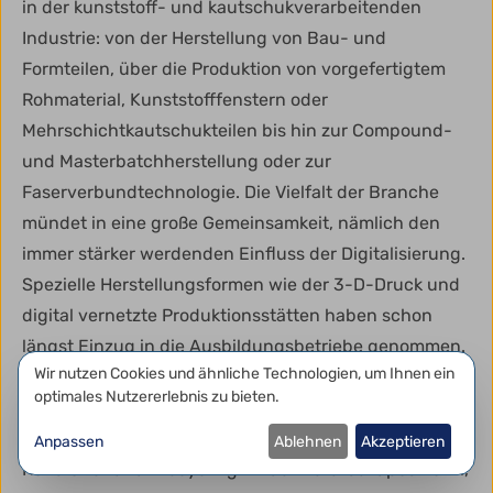
in der kunststoff- und kautschukverarbeitenden
Industrie: von der Herstellung von Bau- und
Formteilen, über die Produktion von vorgefertigtem
Rohmaterial, Kunststofffenstern oder
Mehrschichtkautschukteilen bis hin zur Compound-
und Masterbatchherstellung oder zur
Faserverbundtechnologie. Die Vielfalt der Branche
mündet in eine große Gemeinsamkeit, nämlich den
immer stärker werdenden Einfluss der Digitalisierung.
Spezielle Herstellungsformen wie der 3-D-Druck und
digital vernetzte Produktionsstätten haben schon
längst Einzug in die Ausbildungsbetriebe genommen.
Datenschutzeinstellungen
Wir nutzen Cookies und ähnliche Technologien, um Ihnen ein
Ebenfalls im Alltag vieler Firmen präsent ist das
optimales Nutzererlebnis zu bieten.
Thema der Nachhaltigkeit.
Durch die Ergänzung der Themen "nachwachsende
Anpassen
Ablehnen
Akzeptieren
Rohstoffe" und "Recycling“ in der Berufsbildposition 1,