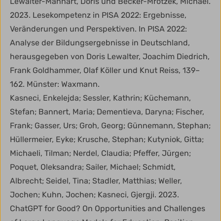
Lewalter-Manhart, Doris und Becker-Mrotzek, Michael.
2023. Lesekompetenz in PISA 2022: Ergebnisse,
Veränderungen und Perspektiven. In PISA 2022:
Analyse der Bildungsergebnisse in Deutschland,
herausgegeben von Doris Lewalter, Joachim Diedrich,
Frank Goldhammer, Olaf Köller und Knut Reiss, 139–
162. Münster: Waxmann.
Kasneci, Enkelejda; Sessler, Kathrin; Küchemann,
Stefan; Bannert, Maria; Dementieva, Daryna; Fischer,
Frank; Gasser, Urs; Groh, Georg; Günnemann, Stephan;
Hüllermeier, Eyke; Krusche, Stephan; Kutyniok, Gitta;
Michaeli, Tilman; Nerdel, Claudia; Pfeffer, Jürgen;
Poquet, Oleksandra; Sailer, Michael; Schmidt,
Albrecht; Seidel, Tina; Stadler, Matthias; Weller,
Jochen; Kuhn, Jochen; Kasneci, Gjergji. 2023.
ChatGPT for Good? On Opportunities and Challenges