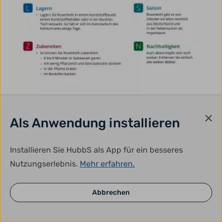
Als Anwendung installieren
Mediathek
Lebensmittel-Infoblatt: Rosenkohl
Installieren Sie HubbS als App für ein besseres
Nutzungserlebnis.
Mehr erfahren.
Das Infoblatt Rosenkohl enthält Informationen
rund um Einkauf, Lagerung, Zubereitung, Saison
und Nachhaltigkeit und ein einfaches
Abbrechen
bebildertes Rezept
Text