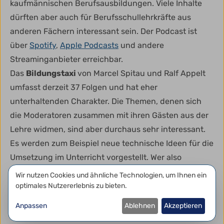
kaufmännischen Berufsausbildungen. Viele Inhalte
dürften aber auch für Berufsschullehrkräfte aus
anderen Fächern interessant sein. Der Podcast ist
über
Spotify
,
Apple Podcasts
und andere
Streaminganbieter erreichbar.
Das
Bildungstaxi
von Marcel Spitau und Ralf Appelt
umfasst derzeit 37 Folgen und hat eher
unterhaltenden Charakter. Die Themen, denen sich
die Moderatoren zusammen mit ihren Gästen aus der
Lehre widmen, sind aber durchaus sehr interessant.
Es werden zum Beispiel neue technische Ideen für die
Umsetzung im Unterricht vorgestellt. Wer also
technikaffin ist, ist hier genau richtig. Hervorzuheben
Datenschutzeinstellungen
Wir nutzen Cookies und ähnliche Technologien, um Ihnen ein
ist die Gliederung der einzelnen Folgen, sodass man
optimales Nutzererlebnis zu bieten.
direkt zu den Kapiteln springen kann, die einen
Anpassen
Ablehnen
Akzeptieren
interessieren. Außerdem gibt es eine Suchfunktion,