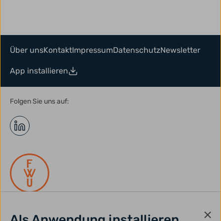
Über uns
Kontakt
Impressum
Datenschutz
Newsletter
App installieren
Folgen Sie uns auf:
Als Anwendung installieren