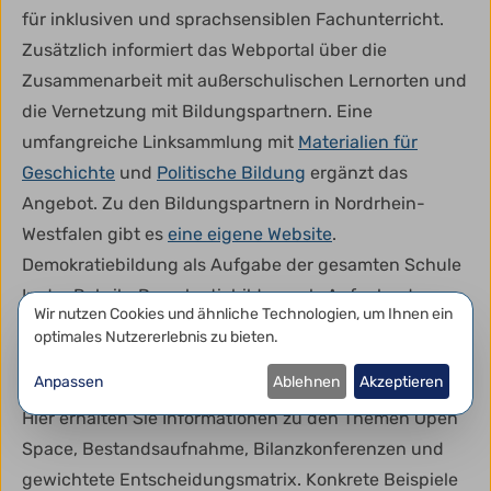
für inklusiven und sprachsensiblen Fachunterricht.
Zusätzlich informiert das Webportal über die
Zusammenarbeit mit außerschulischen Lernorten und
die Vernetzung mit Bildungspartnern. Eine
umfangreiche Linksammlung mit
Materialien für
Geschichte
und
Politische Bildung
ergänzt das
Angebot. Zu den Bildungspartnern in Nordrhein-
Westfalen gibt es
eine eigene Website
.
Demokratiebildung als Aufgabe der gesamten Schule
In der Rubrik „Demokratiebildung als Aufgabe der
Datenschutzeinstellungen
Wir nutzen Cookies und ähnliche Technologien, um Ihnen ein
gesamten Schule“ werden partizipative
optimales Nutzererlebnis zu bieten.
Schulentwicklungsprozesse eingeordnet und
Anpassen
Ablehnen
Akzeptieren
bewährte Methoden sowie Instrumente vorgestellt.
Hier erhalten Sie Informationen zu den Themen Open
Space, Bestandsaufnahme, Bilanzkonferenzen und
gewichtete Entscheidungsmatrix. Konkrete Beispiele