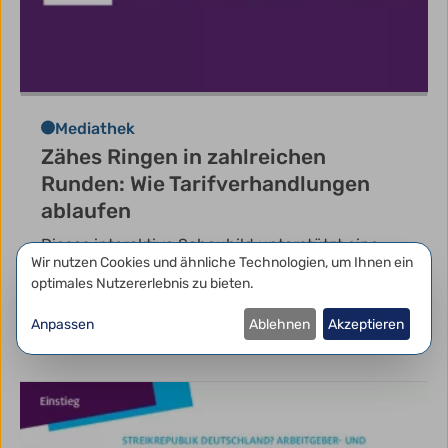
Mediathek
Zähes Ringen in zahlreichen
Runden: Wie Tarifverhandlungen
ablaufen
Dieses interaktive Schaubild unterstützt eine
Datenschutzeinstellungen
Wir nutzen Cookies und ähnliche Technologien, um Ihnen ein
Unterrichtseinheit zum Thema Tarifkonflikte.
optimales Nutzererlebnis zu bieten.
Unterrichtsbaustein
Anpassen
Ablehnen
Akzeptieren