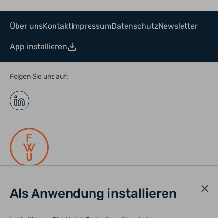
Über uns
Kontakt
Impressum
Datenschutz
Newsletter
App installieren
Folgen Sie uns auf:
Als Anwendung installieren
gefördert durch: