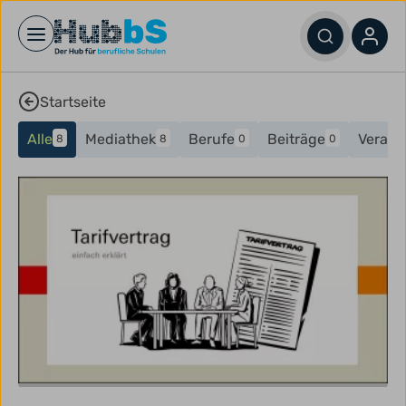
Open main menu
Startseite
Alle
Mediathek
Berufe
Beiträge
Verans
8
8
0
0