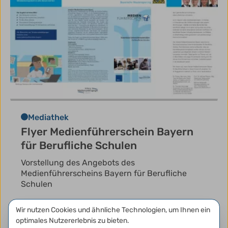
Mediathek
Flyer Medienführerschein Bayern
für Berufliche Schulen
Vorstellung des Angebots des
Medienführerscheins Bayern für Berufliche
Schulen
Broschüre
Datenschutzeinstellungen
Wir nutzen Cookies und ähnliche Technologien, um Ihnen ein
optimales Nutzererlebnis zu bieten.