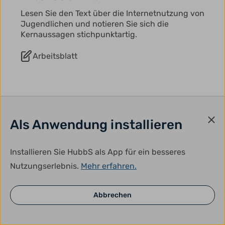
Lesen Sie den Text über die Internetnutzung von
Jugendlichen und notieren Sie sich die
Kernaussagen stichpunktartig.
Arbeitsblatt
Als Anwendung installieren
1
2
3
4
Installieren Sie HubbS als App für ein besseres
Nutzungserlebnis.
Mehr erfahren.
Über uns
Kontakt
Impressum
Datenschutz
Newsletter
Abbrechen
App installieren