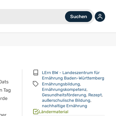
LErn BW - Landeszentrum für
Ernährung Baden-Württemberg
Oats
Ernährungsbildung
,
Ernährungskompetenz
,
n Tag
Gesundheitsförderung
,
Rezept
,
urde
außerschulische Bildung
,
nachhaltige Ernährung
Ländermaterial
ger