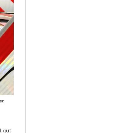
er.
t gut