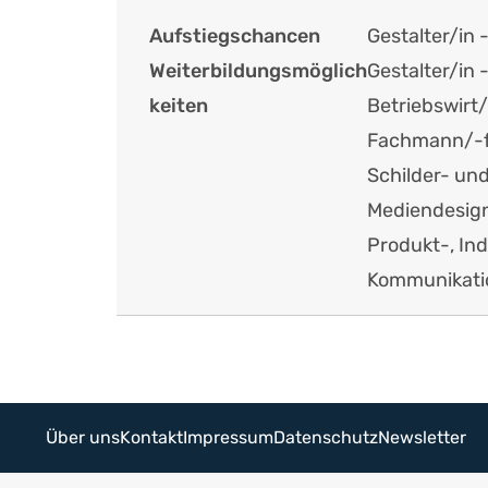
Aufstiegschancen
Gestalter/in
Weiterbildungsmöglich
Gestalter/in 
keiten
Betriebswirt
Fachmann/-f
Schilder- und
Mediendesig
Produkt-, In
Kommunikatio
Über uns
Kontakt
Impressum
Datenschutz
Newsletter