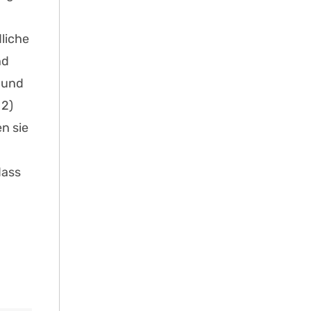
liche
nd
 und
 2)
n sie
dass