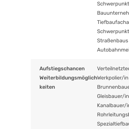
Schwerpunkt 
Bauunterneh
Tiefbaufacha
Schwerpunkt
Straßenbaus
Autobahnmei
Aufstiegschancen
Verteilnetzte
Weiterbildungsmöglich
Werkpolier/in
keiten
Brunnenbaue
Gleisbauer/in
Kanalbauer/i
Rohrleitungs
Spezialtiefba