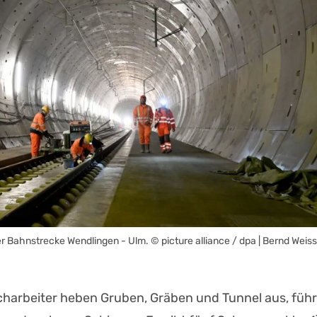
der Bahnstrecke Wendlingen - Ulm.
© picture alliance / dpa | Bernd Weis
charbeiter heben Gruben, Gräben und Tunnel aus, füh