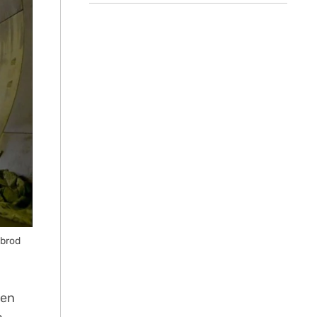
sbrod
ren