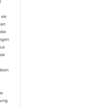
)
 sie
den
die
legen
aus
sie
räben
ie
nung