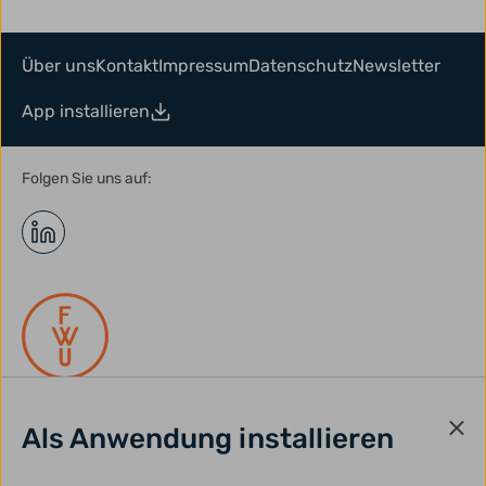
Über uns
Kontakt
Impressum
Datenschutz
Newsletter
App installieren
Folgen Sie uns auf:
Als Anwendung installieren
gefördert durch: