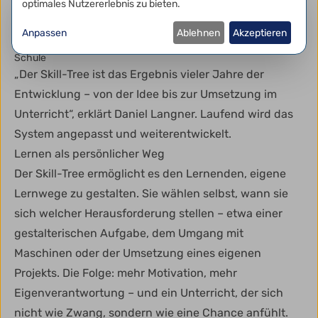
optimales Nutzererlebnis zu bieten.
Wer an den Maschinen selbstständig arbeiten will, muss zuvor –
wie beim Führerschein – eine theoretische und praktische
Prüfung ablegen. Die Belohnung: ein persönliches Abzeichen als
Anpassen
Ablehnen
Akzeptieren
Zugangsschlüssel zur Technik! © Daniel Langner, Louis-Lepoix-
Schule
„Der Skill-Tree ist das Ergebnis vieler Jahre der
Entwicklung – von der Idee bis zur Umsetzung im
Unterricht“, erklärt Daniel Langner. Laufend wird das
System angepasst und weiterentwickelt.
Lernen als persönlicher Weg
Der Skill-Tree ermöglicht es den Lernenden, eigene
Lernwege zu gestalten. Sie wählen selbst, wann sie
sich welcher Herausforderung stellen – etwa einer
gestalterischen Aufgabe, dem Umgang mit
Maschinen oder der Umsetzung eines eigenen
Projekts. Die Folge: mehr Motivation, mehr
Eigenverantwortung – und ein Unterricht, der sich
nicht wie Zwang, sondern wie eine Chance anfühlt.