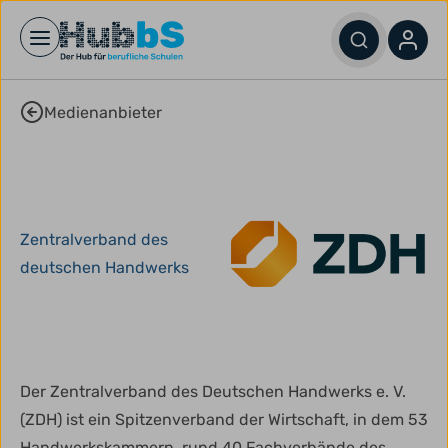
Open main menu
Medienanbieter
Image
Image
detail
detail
url
url
Zentralverband des
deutschen Handwerks
Der Zentralverband des Deutschen Handwerks e. V.
(ZDH) ist ein Spitzenverband der Wirtschaft, in dem 53
Handwerkskammern, rund 40 Fachverbände des