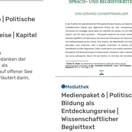
| Politische
ise | Kapitel
n
edanken der
 als
uf offener See
rläutert darin,
Mediathek
Medienpaket 6 | Politis
Bildung als
Entdeckungsreise |
Wissenschaftlicher
Begleittext