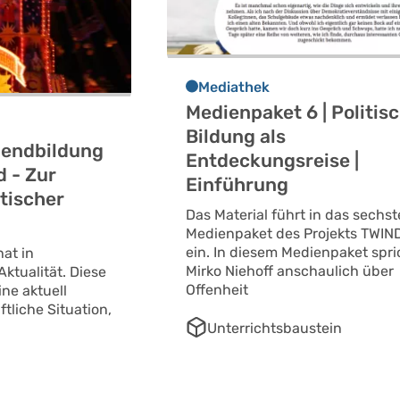
Mediathek
Medienpaket 6 | Politis
Bildung als
gendbildung
Entdeckungsreise |
d - Zur
Einführung
itischer
Das Material führt in das sechst
Medienpaket des Projekts TWIN
ein. In diesem Medienpaket spri
hat in
Mirko Niehoff anschaulich über
ktualität. Diese
Offenheit
ine aktuell
ftliche Situation,
Unterrichtsbaustein