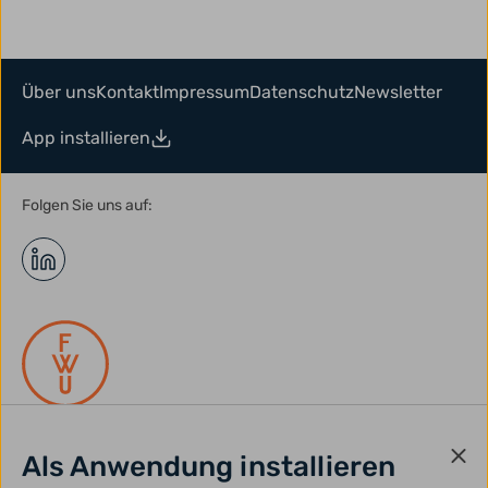
Über uns
Kontakt
Impressum
Datenschutz
Newsletter
App installieren
Folgen Sie uns auf:
Als Anwendung installieren
gefördert durch: