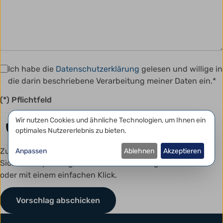
Ich habe die
Datenschutzerklärung
gelesen und willige in
die darin beschriebene Verarbeitung meiner Daten ein.*
(*) Pflichtfeld
Datenschutzeinstellungen
Wir nutzen Cookies und ähnliche Technologien, um Ihnen ein
Anti-Roboter-Verifizierung
Hier klicken
optimales Nutzererlebnis zu bieten.
Friendly
Captcha ⇗
Zum Schutz vor Spam kann dieses Formular eine kurze
Anpassen
Ablehnen
Akzeptieren
Sicherheitsprüfung erfordern. Diese erfolgt automatisch
oder mit einem einfachen Klick.