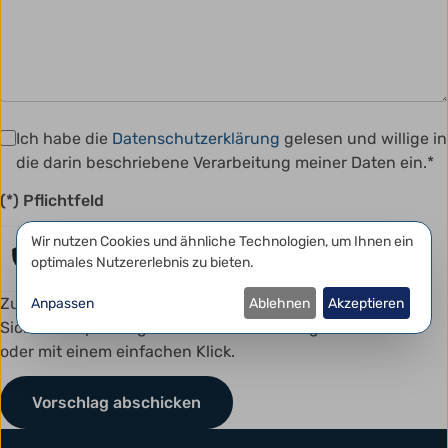
Ich habe die
Datenschutzerklärung
gelesen und willige in
die darin beschriebene Verarbeitung meiner Daten ein.*
(*) Pflichtfeld
Datenschutzeinstellungen
Wir nutzen Cookies und ähnliche Technologien, um Ihnen ein
Anti-Roboter-Verifizierung
Hier klicken
optimales Nutzererlebnis zu bieten.
Friendly
Captcha ⇗
Zum Schutz vor Spam kann dieses Formular eine kurze
Anpassen
Ablehnen
Akzeptieren
Sicherheitsprüfung erfordern. Diese erfolgt automatisch
oder mit einem einfachen Klick.