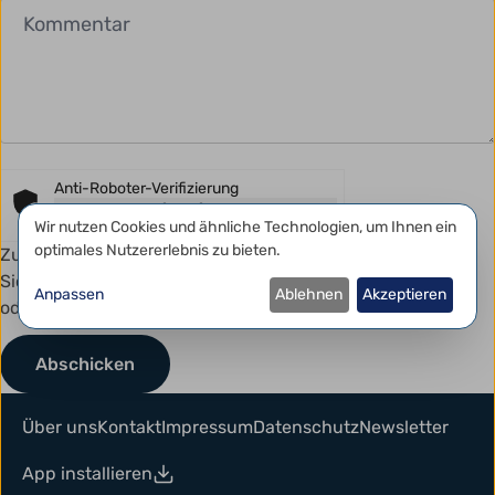
Anti-Roboter-Verifizierung
Hier klicken
Datenschutzeinstellungen
Wir nutzen Cookies und ähnliche Technologien, um Ihnen ein
Friendly
Captcha ⇗
optimales Nutzererlebnis zu bieten.
Zum Schutz vor Spam kann dieses Formular eine kurze
Sicherheitsprüfung erfordern. Diese erfolgt automatisch
Anpassen
Ablehnen
Akzeptieren
oder mit einem einfachen Klick.
Über uns
Kontakt
Impressum
Datenschutz
Newsletter
App installieren