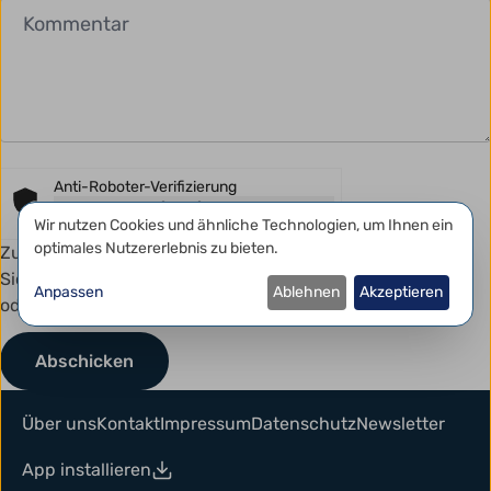
Anti-Roboter-Verifizierung
Hier klicken
Datenschutzeinstellungen
Wir nutzen Cookies und ähnliche Technologien, um Ihnen ein
Friendly
Captcha ⇗
optimales Nutzererlebnis zu bieten.
Zum Schutz vor Spam kann dieses Formular eine kurze
Sicherheitsprüfung erfordern. Diese erfolgt automatisch
Anpassen
Ablehnen
Akzeptieren
oder mit einem einfachen Klick.
Über uns
Kontakt
Impressum
Datenschutz
Newsletter
App installieren