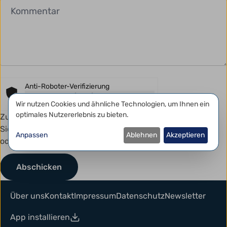
Anti-Roboter-Verifizierung
Hier klicken
Datenschutzeinstellungen
Wir nutzen Cookies und ähnliche Technologien, um Ihnen ein
Friendly
Captcha ⇗
optimales Nutzererlebnis zu bieten.
Zum Schutz vor Spam kann dieses Formular eine kurze
Sicherheitsprüfung erfordern. Diese erfolgt automatisch
Anpassen
Ablehnen
Akzeptieren
oder mit einem einfachen Klick.
Über uns
Kontakt
Impressum
Datenschutz
Newsletter
App installieren