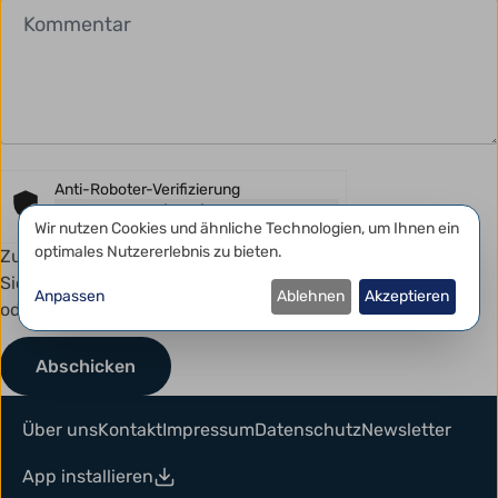
Anti-Roboter-Verifizierung
Hier klicken
Datenschutzeinstellungen
Wir nutzen Cookies und ähnliche Technologien, um Ihnen ein
Friendly
Captcha ⇗
optimales Nutzererlebnis zu bieten.
Zum Schutz vor Spam kann dieses Formular eine kurze
Sicherheitsprüfung erfordern. Diese erfolgt automatisch
Anpassen
Ablehnen
Akzeptieren
oder mit einem einfachen Klick.
Über uns
Kontakt
Impressum
Datenschutz
Newsletter
App installieren