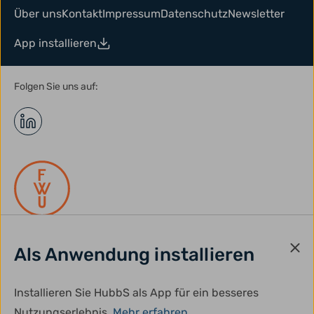
Über uns
Kontakt
Impressum
Datenschutz
Newsletter
App installieren
Folgen Sie uns auf:
Als Anwendung installieren
gefördert durch:
Installieren Sie HubbS als App für ein besseres
Nutzungserlebnis.
Mehr erfahren.