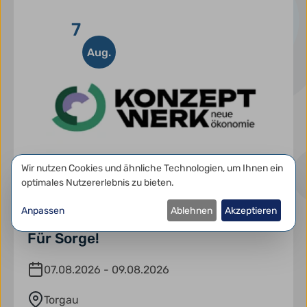
7
Aug.
Datenschutzeinstellungen
Wir nutzen Cookies und ähnliche Technologien, um Ihnen ein
optimales Nutzererlebnis zu bieten.
Anpassen
Ablehnen
Akzeptieren
Für Sorge!
07.08.2026 - 09.08.2026
Torgau