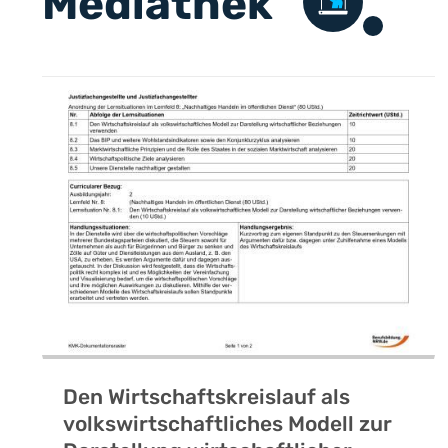
Mediathek
Den Wirtschaftskreislauf als
volkswirtschaftliches Modell zur