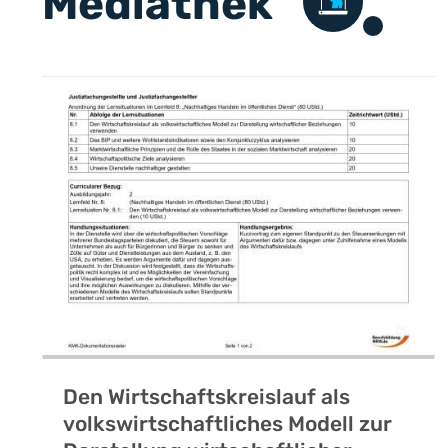
Mediathek
Den Wirtschaftskreislauf als
volkswirtschaftliches Modell zur