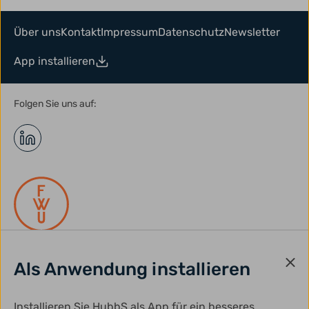
Über uns
Kontakt
Impressum
Datenschutz
Newsletter
App installieren
Folgen Sie uns auf:
Als Anwendung installieren
gefördert durch:
Installieren Sie HubbS als App für ein besseres